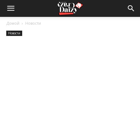
Crazy-
Домой
Новости
Новости
Daizy
—
сумашедшие
новости
обо