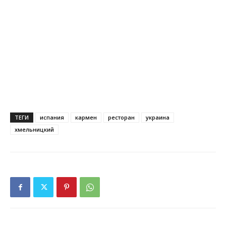
ТЕГИ
испания
кармен
ресторан
украина
хмельницкий