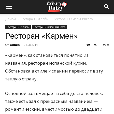
Crazy-
Домой
Рестораны и пабы
Рестораны Хмельницкого
Рестораны и пабы
Рестораны Хмельницкого
Daizy
Ресторан «Кармен»
От
admin
-
01.08.2014
1199
0
—
«Кармен», как становиться понятно из
названия, ресторан испанской кухни.
Обстановка в стиле
Испании переносит в эту
сумашедшие
теплую страну.
новости
Основной зал вмещает в себя до ста человек,
также есть зал с прекрасным названием —
романтический, вместимостью до двадцати
обо