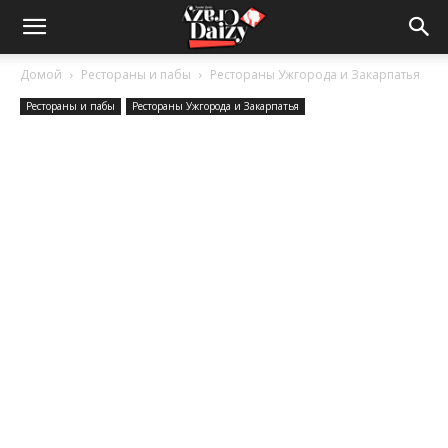
Crazy-
Домой
Рестораны и пабы
Рестораны Ужгорода и Закарпатья
Рестораны и пабы
Рестораны Ужгорода и Закарпатья
Daizy
—
сумашедшие
новости
обо