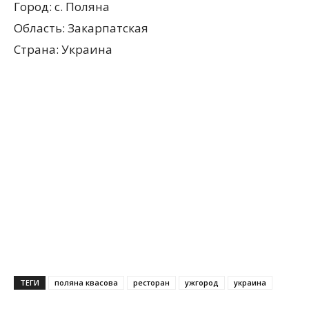
Город: с. Поляна
Область: Закарпатская
Страна: Украина
ТЕГИ
поляна квасова
ресторан
ужгород
украина