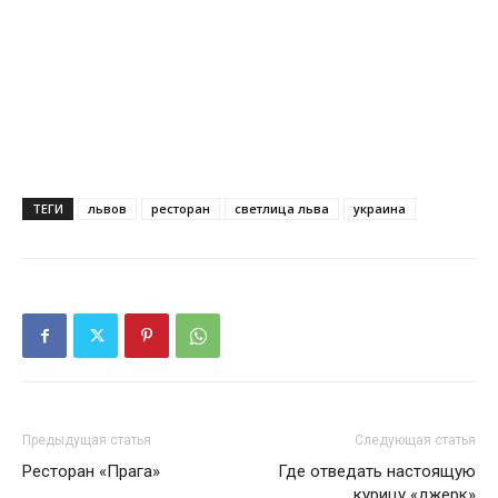
ТЕГИ
львов
ресторан
светлица льва
украина
Предыдущая статья
Следующая статья
Ресторан «Прага»
Где отведать настоящую
курицу «джерк»