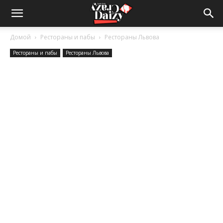
Crazy-
Домой
Рестораны и пабы
Рестораны Львова
Рестораны и пабы
Рестораны Львова
Daizy
—
сумашедшие
новости
обо