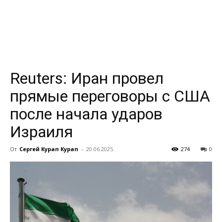
всем
Reuters: Иран провел
прямые переговоры с США
после начала ударов
Израиля
От
Сергей Курап Курап
-
20.06.2025
274
0