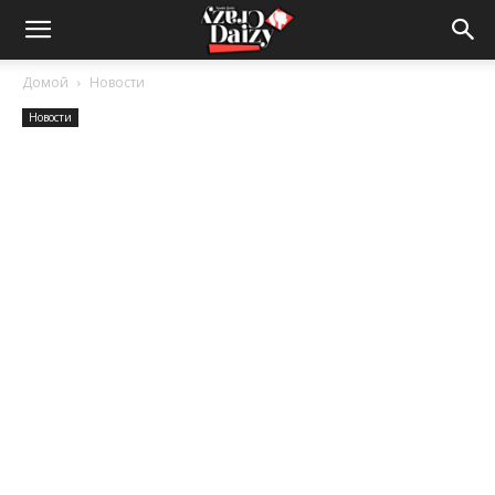
Crazy-
Домой
Новости
Новости
Daizy
—
сумашедшие
новости
обо