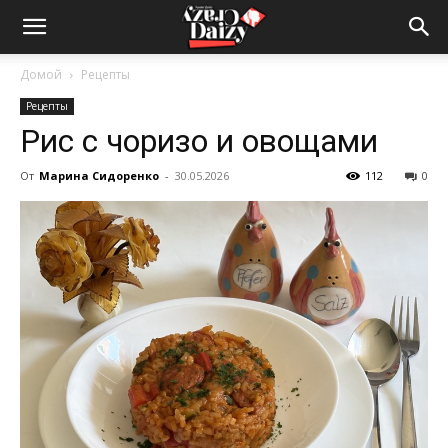
Crazy-
Домой
Рецепты
Рецепты
Daizy
Рис с чоризо и овощами
От
Марина Сидоренко
-
30.05.2026
112
0
—
сумашедшие
новости
обо