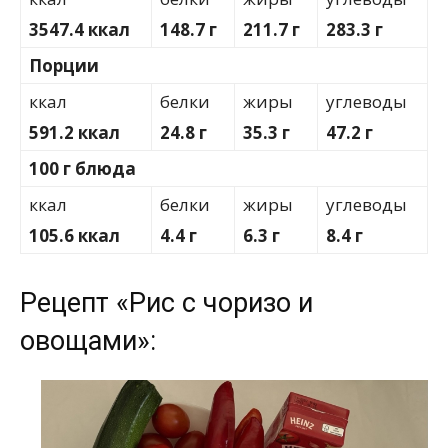
3547.4 ккал
148.7 г
211.7 г
283.3 г
Порции
ккал
белки
жиры
углеводы
591.2 ккал
24.8 г
35.3 г
47.2 г
100 г блюда
ккал
белки
жиры
углеводы
105.6 ккал
4.4 г
6.3 г
8.4 г
Рецепт «Рис с чоризо и
овощами»: