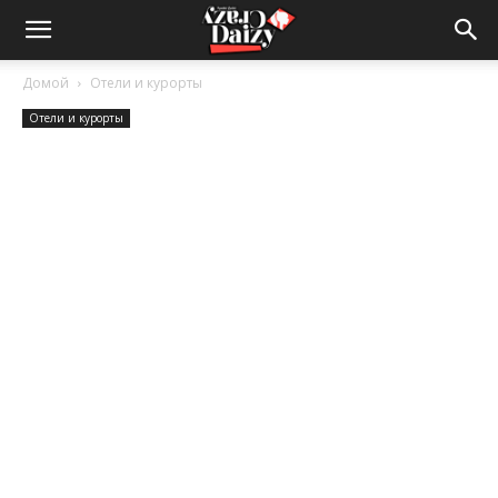
Crazy-
Домой
Отели и курорты
Отели и курорты
Daizy
—
сумашедшие
новости
обо