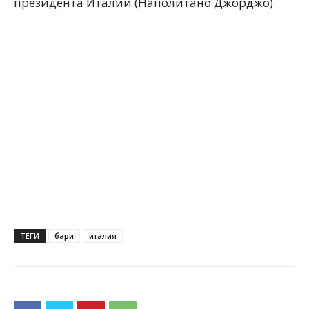
президента Италии (Наполитано Джорджо).
ТЕГИ
бари
италия