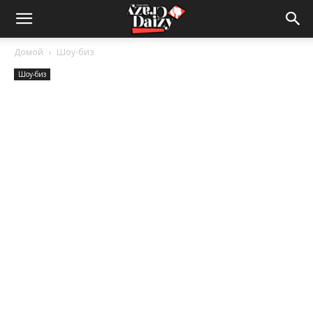
Crazy-
Домой
Шоу-биз
Шоу-биз
Daizy
—
сумашедшие
новости
обо