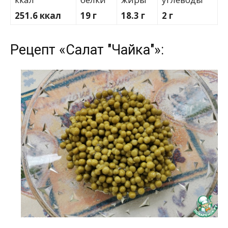
251.6 ккал
19 г
18.3 г
2 г
Рецепт «Салат "Чайка"»: