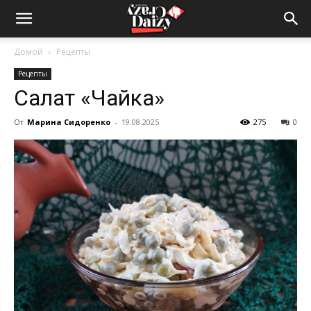
Crazy-
Домой
Рецепты
Рецепты
Daizy
Салат «Чайка»
От
Марина Сидоренко
-
19.08.2025
275
0
—
сумашедшие
новости
обо