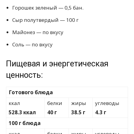
Горошек зеленый — 0,5 бан.
Сыр полутвердый — 100 г
Майонез — по вкусу
Соль — по вкусу
Пищевая и энергетическая
ценность:
Готового блюда
ккал
белки
жиры
углеводы
528.3 ккал
40 г
38.5 г
4.3 г
100 г блюда
ккал
белки
жиры
углеводы