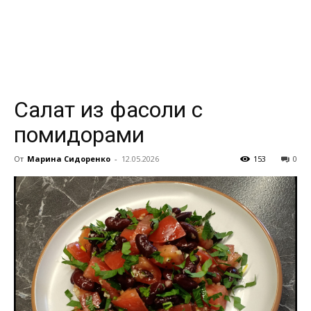
всем
Салат из фасоли с
помидорами
От
Марина Сидоренко
-
12.05.2026
153
0