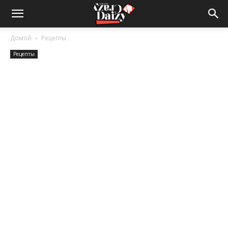
Crazy-
Домой
Рецепты
Рецепты
Daizy
—
сумашедшие
новости
обо