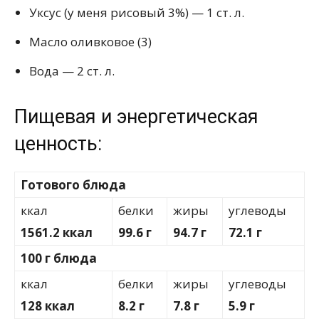
Уксус (у меня рисовый 3%) — 1 ст. л.
Масло оливковое (3)
Вода — 2 ст. л.
Пищевая и энергетическая
ценность:
Готового блюда
ккал
белки
жиры
углеводы
1561.2 ккал
99.6 г
94.7 г
72.1 г
100 г блюда
ккал
белки
жиры
углеводы
128 ккал
8.2 г
7.8 г
5.9 г