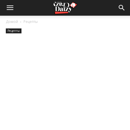
Crazy-
Домой
Рецепты
Рецепты
Daizy
—
сумашедшие
новости
обо