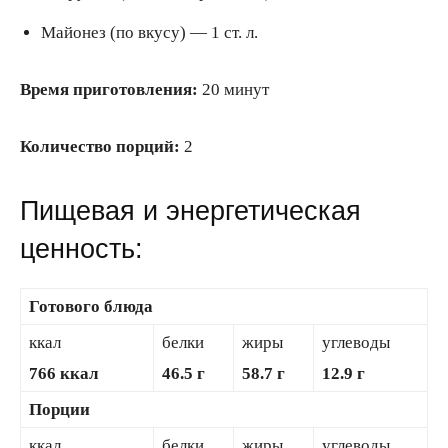
Майонез (по вкусу) — 1 ст. л.
Время приготовления:
20 минут
Количество порций:
2
Пищевая и энергетическая
ценность:
Готового блюда
ккал
белки
жиры
углеводы
766 ккал
46.5 г
58.7 г
12.9 г
Порции
ккал
белки
жиры
углеводы