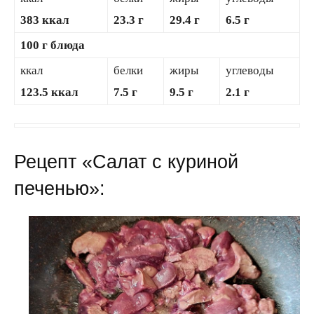
383 ккал
23.3 г
29.4 г
6.5 г
100 г блюда
ккал
белки
жиры
углеводы
123.5 ккал
7.5 г
9.5 г
2.1 г
Рецепт «Салат с куриной
печенью»: