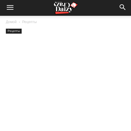
Crazy-
Домой
Рецепты
Рецепты
Daizy
—
сумашедшие
новости
обо