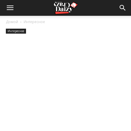
Crazy-
Домой
Интересное
Интересное
Daizy
—
сумашедшие
новости
обо