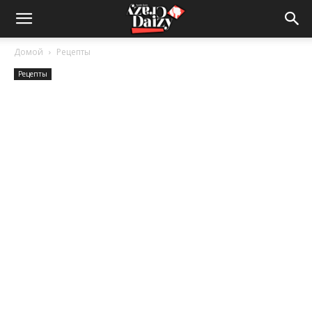
Crazy-
Домой
Рецепты
Рецепты
Daizy
—
сумашедшие
новости
обо