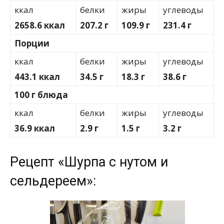
ккал
белки
жиры
углеводы
2658.6 ккал
207.2 г
109.9 г
231.4 г
Порции
ккал
белки
жиры
углеводы
443.1 ккал
34.5 г
18.3 г
38.6 г
100 г блюда
ккал
белки
жиры
углеводы
36.9 ккал
2.9 г
1.5 г
3.2 г
Рецепт «Шурпа с нутом и
сельдереем»: