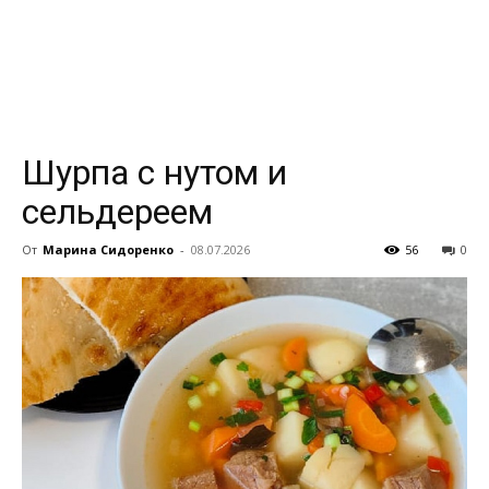
всем
Шурпа с нутом и
сельдереем
От
Марина Сидоренко
-
08.07.2026
56
0