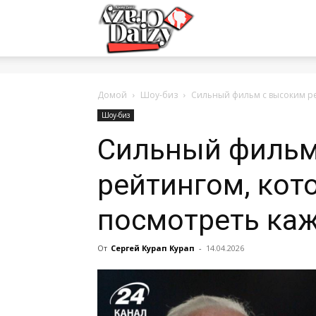
Crazy-
Daizy
Домой
Шоу-биз
Сильный фильм с высоким ре
Шоу-биз
Сильный фильм
—
рейтингом, кот
сумашедшие
посмотреть ка
От
Сергей Курап Курап
-
14.04.2026
новости
обо