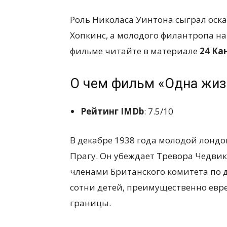
Роль Николаса Уинтона сыграл оск
Хопкинс, а молодого филантропа н
фильме читайте в материале
24 Ка
О чем фильм «Одна жиз
Рейтинг IMDb
: 7.5/10
В декабре 1938 года молодой лонд
Прагу. Он убеждает Тревора Чедви
членами Британского комитета по д
сотни детей, преимущественно евр
границы.