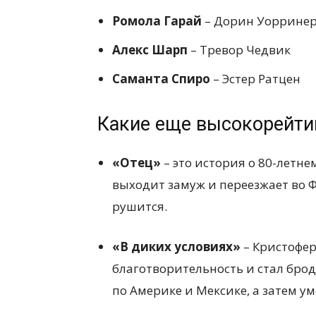
Ромола Гарай
– Дорин Уоррине
Алекс Шарп
– Тревор Чедвик
Саманта Спиро
– Эстер Ратцен
Какие еще высокорейт
«Отец»
– это история о 80-летне
выходит замуж и переезжает во 
рушится.
«В диких условиях»
– Кристофер
благотворительность и стал брод
по Америке и Мексике, а затем у