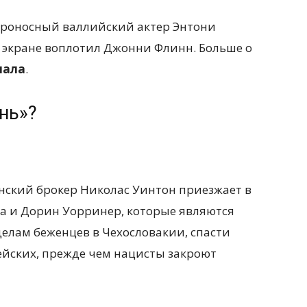
ароносный валлийский актер Энтони
а экране воплотил Джонни Флинн. Больше о
нала
.
нь»?
онский брокер Николас Уинтон приезжает в
ка и Дорин Уорринер, которые являются
елам беженцев в Чехословакии, спасти
ейских, прежде чем нацисты закроют