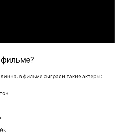
в фильме?
линна, в фильме сыграли такие актеры:
нтон
к
ейк