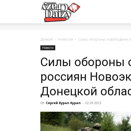
Crazy-
Daizy
Домой
Новости
Силы обороны освободили о
Новости
Силы обороны 
—
россиян Новоэ
сумашедшие
Донецкой облас
От
Сергей Курап Курап
-
02.09.2025
новости
обо