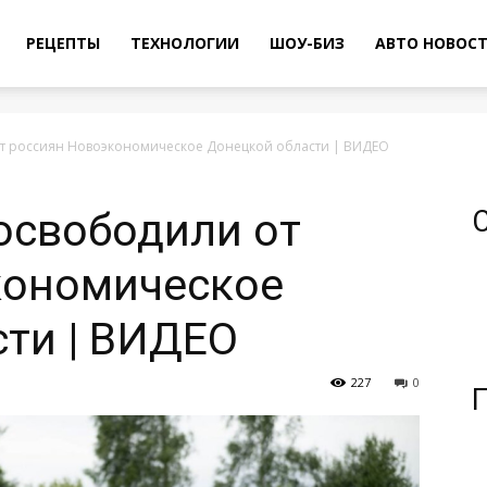
РЕЦЕПТЫ
ТЕХНОЛОГИИ
ШОУ-БИЗ
АВТО НОВОС
т россиян Новоэкономическое Донецкой области | ВИДЕО
освободили от
кономическое
ти | ВИДЕО
227
0