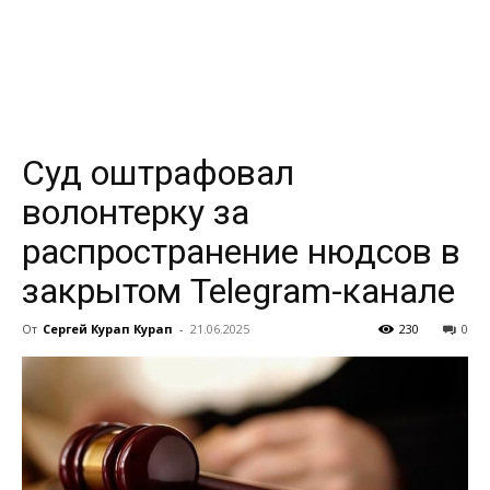
всем
Суд оштрафовал
волонтерку за
распространение нюдсов в
закрытом Telegram-канале
От
Сергей Курап Курап
-
21.06.2025
230
0