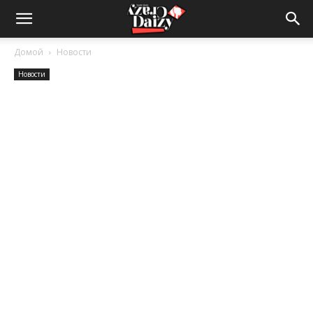
Crazy-
Домой
Новости
Новости
Daizy
—
сумашедшие
новости
обо