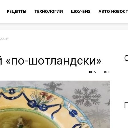
РЕЦЕПТЫ
ТЕХНОЛОГИИ
ШОУ-БИЗ
АВТО НОВОС
дски»
й «по-шотландски»
50
0