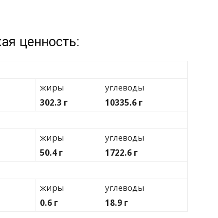
ая ценность:
жиры
углеводы
302.3 г
10335.6 г
жиры
углеводы
50.4 г
1722.6 г
жиры
углеводы
0.6 г
18.9 г