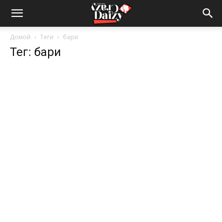
Crazy-
Домой
Теги
бари
Тег: бари
Daizy
—
сумашедшие
новости
обо