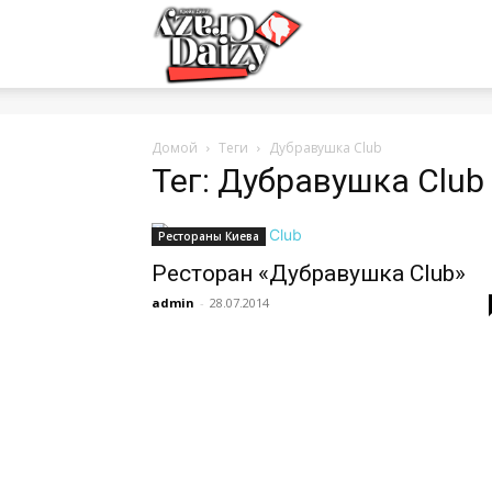
Crazy-
Daizy
Домой
Теги
Дубравушка Club
Тег: Дубравушка Club
—
Рестораны Киева
Ресторан «Дубравушка Club»
admin
-
28.07.2014
сумашедшие
новости
обо