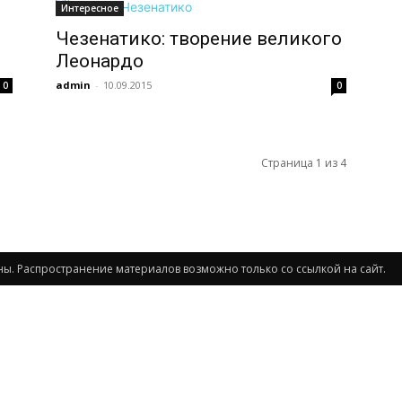
Интересное
Чезенатико: творение великого
Леонардо
admin
-
10.09.2015
0
0
Страница 1 из 4
ищены. Распространение материалов возможно только со ссылкой на сайт.