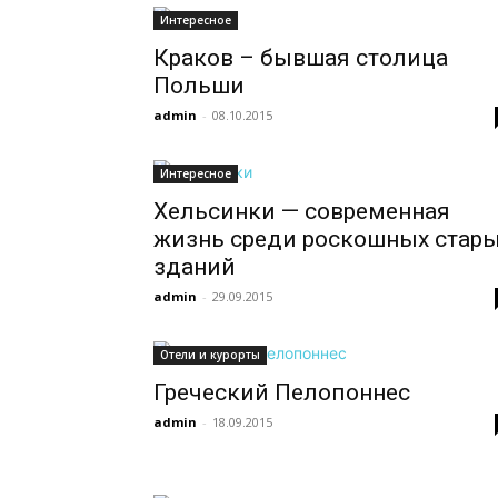
Интересное
Краков – бывшая столица
Польши
admin
-
08.10.2015
Интересное
Хельсинки — современная
жизнь среди роскошных стар
зданий
admin
-
29.09.2015
Отели и курорты
Греческий Пелопоннес
admin
-
18.09.2015