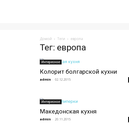
Домой
Теги
европа
Тег: европа
Интересное
Колорит болгарской кухни
admin
-
02.12.2015
Интересное
Македонская кухня
admin
-
20.11.2015