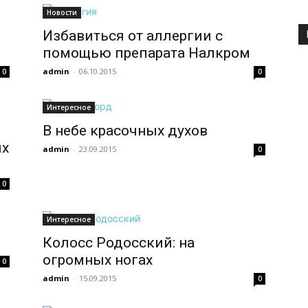
Новости
Избавиться от аллергии с
помощью препарата Налкром
admin
-
06.10.2015
0
0
Интересное
В небе красочных духов
ых
admin
-
23.09.2015
0
0
Интересное
Колосс Родосский: на
огромных ногах
0
admin
-
15.09.2015
0