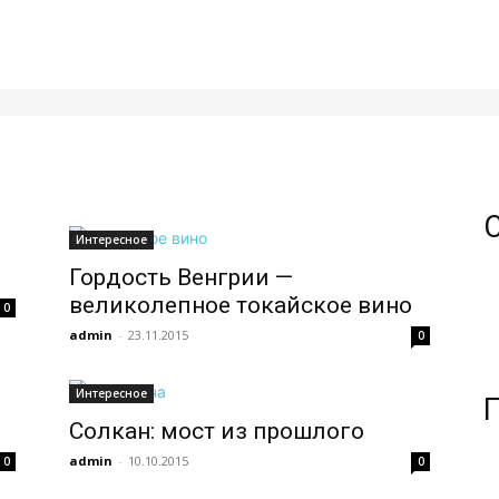
Интересное
Гордость Венгрии —
великолепное токайское вино
0
admin
-
23.11.2015
0
Интересное
Солкан: мост из прошлого
admin
-
10.10.2015
0
0