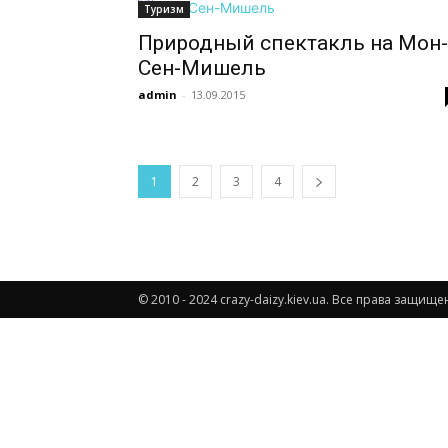
Туризм
Природный спектакль на Мон-
Сен-Мишель
admin
-
13.09.2015
1
2
3
4
© 2010 - 2024 crazy-daizy.kiev.ua. Все права защ