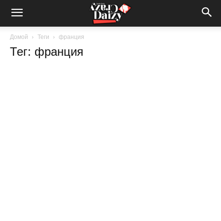
Crazy-
Домой
Теги
франция
Тег: франция
Daizy
—
сумашедшие
новости
обо