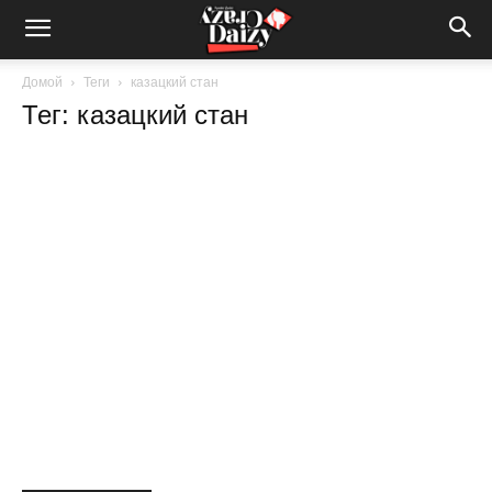
Crazy-
Домой
Теги
казацкий стан
Тег: казацкий стан
Daizy
—
сумашедшие
новости
обо