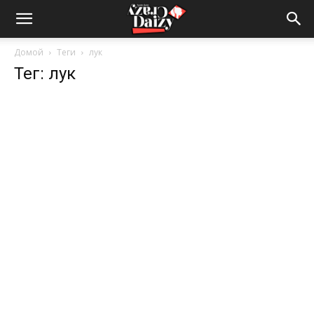
Crazy-
Домой
Теги
лук
Тег: лук
Daizy
—
сумашедшие
новости
обо