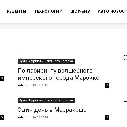
РЕЦЕПТЫ
ТЕХНОЛОГИИ
ШОУ-БИЗ
АВТО НОВОС
Кухня Африки и Ближнего Востока
По лабиринту волшебного
имперского города Марокко
0
admin
-
19.09.2015
0
Кухня Африки и Ближнего Востока
Один день в Марракеше
admin
-
10.03.2014
0
0