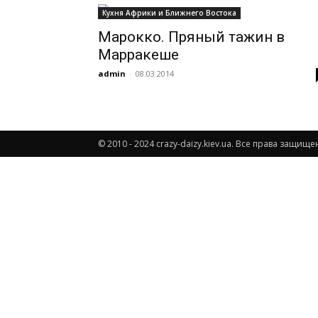
Кухня Африки и Ближнего Востока
Марокко. Пряный тажин в
всем
Марракеше
admin
-
08.03.2014
© 2010 - 2024 crazy-daizy.kiev.ua. Все права защ