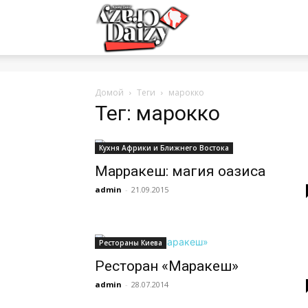
Crazy-
Daizy
Домой
Теги
марокко
Тег: марокко
—
Кухня Африки и Ближнего Востока
Марракеш: магия оазиса
admin
-
21.09.2015
сумашедшие
Рестораны Киева
новости
Ресторан «Маракеш»
admin
-
28.07.2014
обо