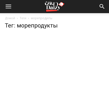
Crazy-
Домой
Теги
морепродукты
Тег: морепродукты
Daizy
—
сумашедшие
новости
обо