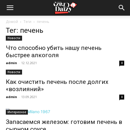
Crazy-
Домой
Теги
печень
Тег: печень
Daizy
Новости
Что способно убить нашу печень
быстрее алкоголя
—
admin
-
12.12.2021
0
Новости
сумашедшие
Как очистить печень после долгих
«возлияний»
admin
-
13.09.2021
0
новости
Интересное
Запасаемся железом: готовим печень в
обо
сырном соусе