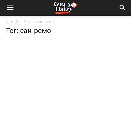
Crazy-
Домой
Теги
сан-ремо
Тег: сан-ремо
Daizy
—
сумашедшие
новости
обо