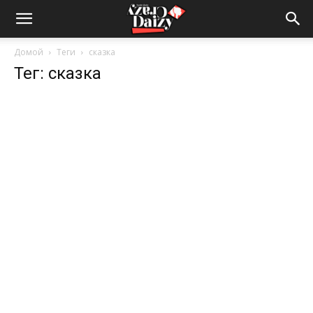
Crazy-
Домой
Теги
сказка
Тег: сказка
Daizy
—
сумашедшие
новости
обо