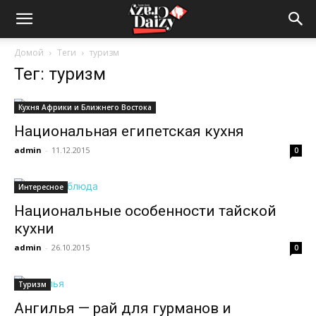
Crazy-
Домой
Теги
туризм
Тег: туризм
Daizy
Кухня Африки и Ближнего Востока
Национальная египетская кухня
—
admin
-
11.12.2015
0
Интересное
сумашедшие
Национальные особенности тайской
кухни
admin
-
26.10.2015
0
новости
Туризм
Ангилья — рай для гурманов и
обо