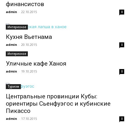
финансистов
admin
-
22.10.2015
0
всем
Интересное
Кухня Вьетнама
admin
-
20.10.2015
0
Интересное
Уличные кафе Ханоя
admin
-
19.10.2015
0
Туризм
Центральные провинции Кубы:
ориентиры Сьенфуэгос и кубинские
Пикассо
admin
-
17.10.2015
0