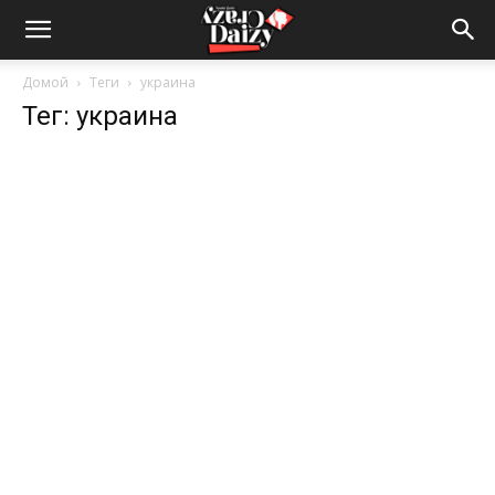
Crazy-
Домой
Теги
украина
Тег: украина
Daizy
—
сумашедшие
новости
обо