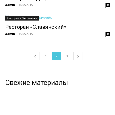
admin
-
16.05.2015
0
Рестораны Чернигова
Ресторан «Славянский»
admin
-
15.05.2015
0
1
2
3
Свежие материалы