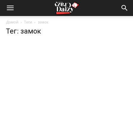
Crazy-
Домой
Теги
замок
Тег: замок
Daizy
—
сумашедшие
новости
обо