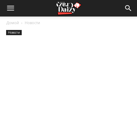
Crazy-
Домой
Новости
Новости
Daizy
—
сумашедшие
новости
обо