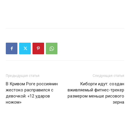
Предыдущая статья
Следующая статья
В Кривом Роге россиянин
Киборги идут: создан
жестоко расправился с
вживляемый фитнес-трекер
девочкой: «12 ударов
размером меньше рисового
ножом»
зерна