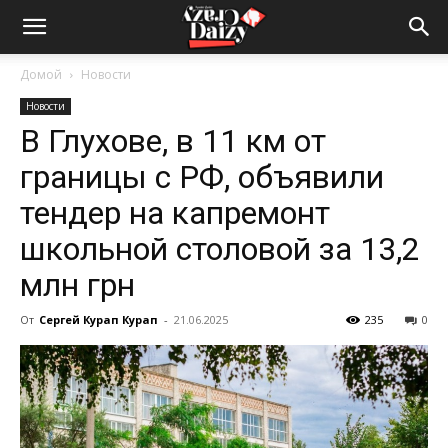
Crazy-
Домой
Новости
Новости
Daizy
В Глухове, в 11 км от
границы с РФ, объявили
—
тендер на капремонт
школьной столовой за 13,2
млн грн
сумашедшие
От
Сергей Курап Курап
-
21.06.2025
235
0
новости
обо