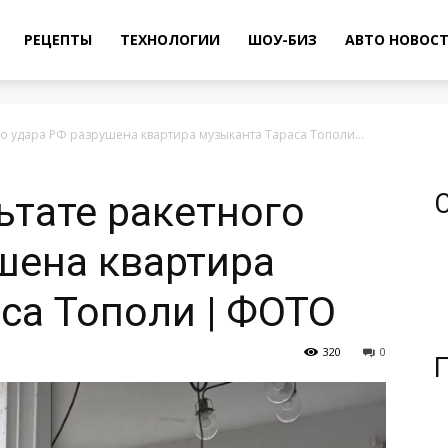
РЕЦЕПТЫ
ТЕХНОЛОГИИ
ШОУ-БИЗ
АВТО НОВОС
го удара РФ разрушена квартира музыканта Тараса Тополи...
ьтате ракетного
шена квартира
са Тополи | ФОТО
320
0