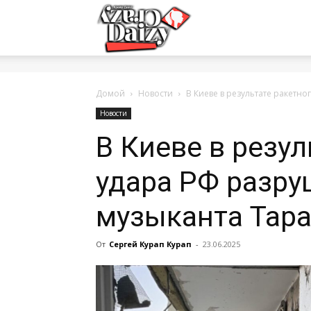
Crazy-
Daizy
Домой
Новости
В Киеве в результате ракетно
Новости
В Киеве в резул
—
удара РФ разру
сумашедшие
музыканта Тара
От
Сергей Курап Курап
-
23.06.2025
новости
обо