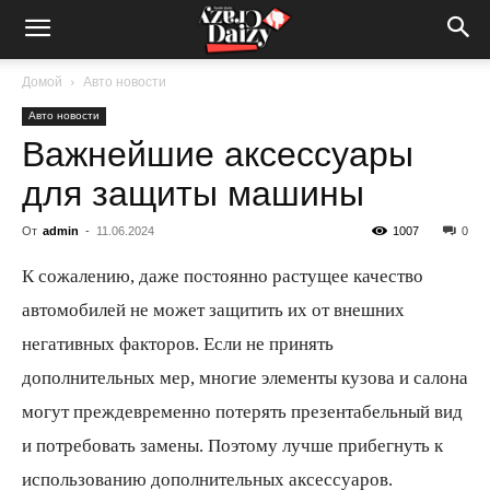
Crazy-
Домой
Авто новости
Авто новости
Daizy
Важнейшие аксессуары
для защиты машины
—
От
admin
-
11.06.2024
1007
0
К сожалению, даже постоянно растущее качество
сумашедшие
автомобилей не может защитить их от внешних
негативных факторов. Если не принять
дополнительных мер, многие элементы кузова и салона
новости
могут преждевременно потерять презентабельный вид
и потребовать замены. Поэтому лучше прибегнуть к
использованию дополнительных аксессуаров.
обо