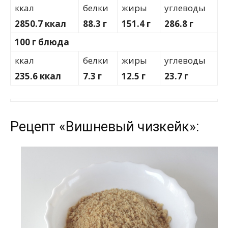
ккал
белки
жиры
углеводы
2850.7 ккал
88.3 г
151.4 г
286.8 г
100 г блюда
ккал
белки
жиры
углеводы
235.6 ккал
7.3 г
12.5 г
23.7 г
Рецепт «Вишневый чизкейк»: