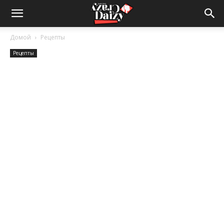
Crazy-
Домой
Рецепты
Рецепты
Daizy
—
сумашедшие
новости
обо