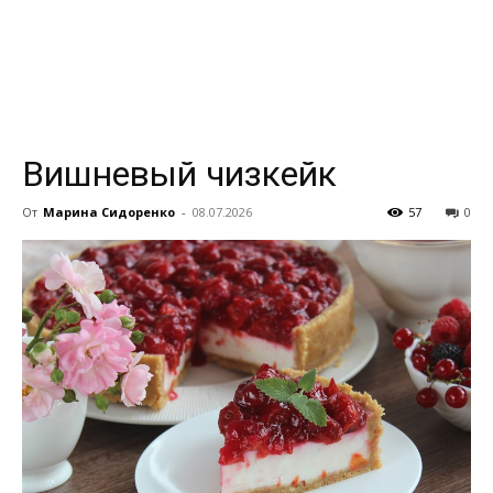
всем
Вишневый чизкейк
От
Марина Сидоренко
-
08.07.2026
57
0