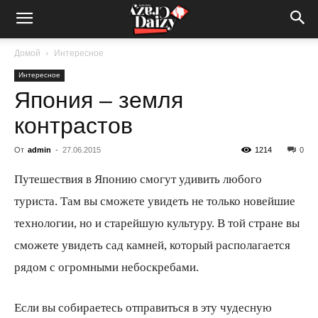
Crazy-
Домой
Интересное
Интересное
Daizy
Япония – земля
контрастов
—
От
admin
-
27.06.2015
1214
0
Путешествия в Японию смогут удивить любого
сумашедшие
туриста. Там вы сможете увидеть не только новейшие
технологии, но и старейшую культуру. В той стране
вы
сможете увидеть сад камней, который располагается
новости
рядом с огромными небоскребами.
Если вы собираетесь отправиться в эту чудесную
обо