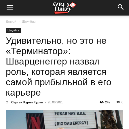
Crazy-
Домой
Шоу-биз
Шоу-биз
Daizy
Удивительно, но это не
«Терминатор»:
—
Шварценеггер назвал
роль, которая является
самой прибыльной в его
сумашедшие
карьере
От
Сергей Курап Курап
-
26.06.2025
242
0
новости
обо