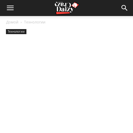
Crazy-
Домой
Технологии
Технологии
Daizy
—
сумашедшие
новости
обо