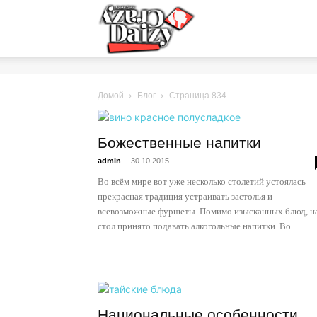
Crazy-
Daizy
Домой
Блог
Страница 834
Божественные напитки
—
admin
-
30.10.2015
Во всём мире вот уже несколько столетий устоялась
прекрасная традиция устраивать застолья и
сумашедшие
всевозможные фуршеты. Помимо изысканных блюд, н
стол принято подавать алкогольные напитки. Во...
новости
обо
Национальные особенности