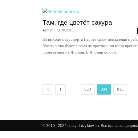
Там, где цветёт сакура
admin
-
11.10.2015
На выходе с аэропорта Нарита сразу попадаешь в рай.
Это чувство будет с вами на протяжении всего времен
проведённого в Японии. В Японии обилие...
...
...
1
833
834
835
© 2010 - 2024 crazy-daizy.kiev.ua. Все права защище