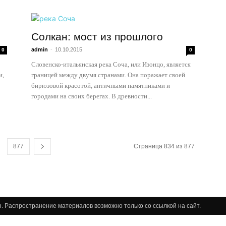
Солкан: мост из прошлого
admin
-
10.10.2015
0
0
Словенско-итальянская река Соча, или Изонцо, является
и,
границей между двумя странами. Она поражает своей
бирюзовой красотой, античными памятниками и
городами на своих берегах. В древности...
877
Страница 834 из 877
ны. Распространение материалов возможно только со ссылкой на сайт.