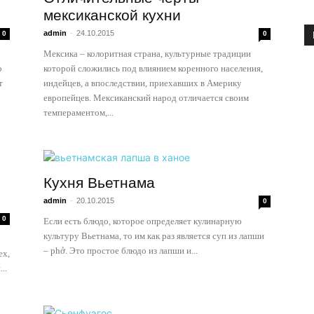
мексиканской кухни
admin
-
24.10.2015
0
0
Мексика – колоритная страна, культурные традиции
о
которой сложились под влиянием коренного населения,
т
индейцев, а впоследствии, приехавших в Америку
европейцев. Мексиканский народ отличается своим
темпераментом,...
Кухня Вьетнама
admin
-
20.10.2015
0
0
Если есть блюдо, которое определяет кулинарную
культуру Вьетнама, то им как раз является суп из лапши
– phở. Это простое блюдо из лапши и...
ех,
..