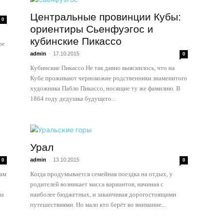
Центральные провинции Кубы:
0
ориентиры Сьенфуэгос и
кубинские Пикассо
ое
admin
-
17.10.2015
0
Кубинские Пикассо Не так давно выяснилось, что на
Кубе проживают чернокожие родственники знаменитого
художника Пабло Пикассо, носящие ту же фамилию. В
1864 году дедушка будущего...
Урал
admin
-
13.10.2015
0
0
кам
Когда продумывается семейная поездка на отдых, у
родителей возникает масса вариантов, начиная с
на
наиболее бюджетных, и заканчивая дорогостоящими
путешествиями. Но мало кто берёт во внимание...