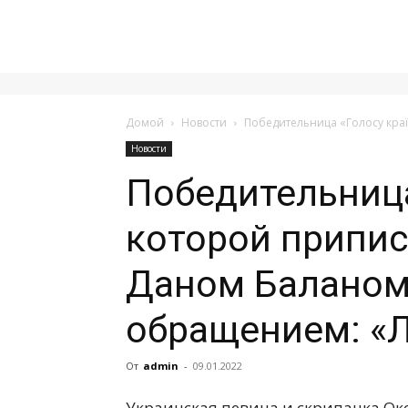
Домой
Новости
Победительница «Голосу кра
Новости
Победительница
которой припи
Даном Баланом
обращением: «
От
admin
-
09.01.2022
Украинская певица и скрипачка Окс