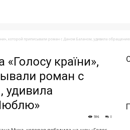
їни», которой приписывали роман с Даном Баланом, удивила обращени
 «Голосу країни»,
сывали роман с
, удивила
Люблю»
596
0
ана Муха, которая победила на шоу «Голос