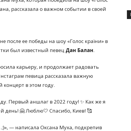
ана, рассказала о важном событии в своей
е после ее победы на шоу «Голос країни» в
стки был известный певец
Дан Балан
.
осила карьеру, и продолжает радовать
Инстаграм певица рассказала важную
 концерт в этом году.
у. Первый аншлаг в 2022 году! ✨ Как же я
 день! 🤗 Люблю🤍 Спасибо, Киев! 🥰
…;)», — написала Оксана Муха, подкрепив