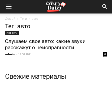
Crazy-
Домой
Теги
авто
Тег: авто
Daizy
Новости
Слушаем свое авто: какие звуки
расскажут о неисправности
—
admin
-
18.10.2021
0
сумашедшие
Свежие материалы
новости
обо