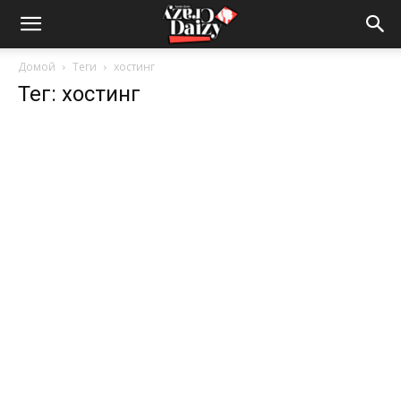
Crazy-
Домой
Теги
хостинг
Тег: хостинг
Daizy
—
сумашедшие
новости
обо