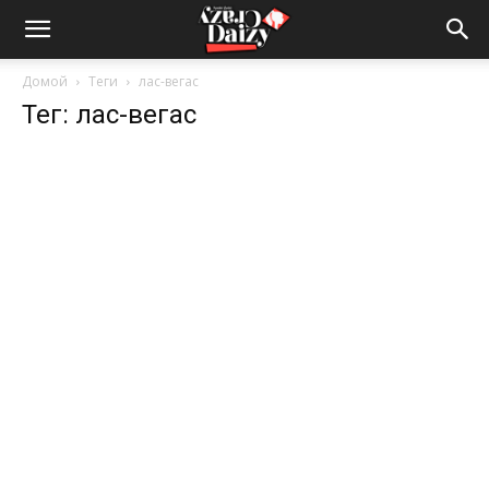
Crazy-
Домой
Теги
лас-вегас
Тег: лас-вегас
Daizy
—
сумашедшие
новости
обо