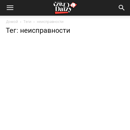
Crazy-
Домой
Теги
неисправности
Тег: неисправности
Daizy
—
сумашедшие
новости
обо