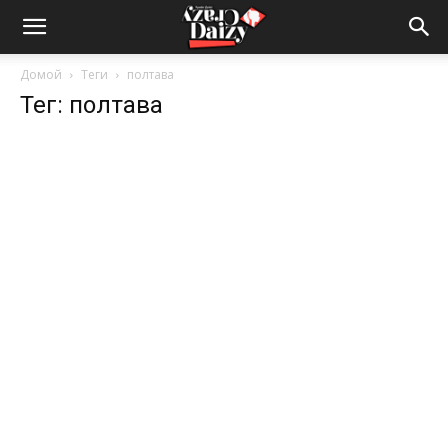
Crazy-
Домой
Теги
полтава
Тег: полтава
Daizy
—
сумашедшие
новости
обо