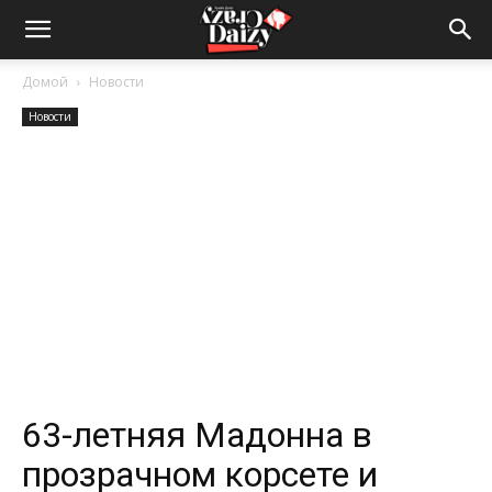
Crazy-
Домой
Новости
Новости
Daizy
—
сумашедшие
новости
63-летняя Мадонна в
прозрачном корсете и
обо