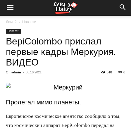
Crazy-
Домой
Новости
Новости
Daizy
BepiColombo прислал
первые кадры Меркурия.
—
ВИДЕО
От
admin
-
05.10.2021
518
0
сумашедшие
Пролетал мимо планеты.
новости
Европейское космическое агентство сообщило о том,
что космический аппарат BepiColombo передал на
обо