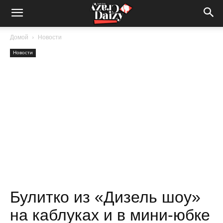
Crazy-
Домой
Новости
Новости
Daizy
—
сумашедшие
новости
Булитко из «Дизель шоу»
на каблуках и в мини-юбке
обо